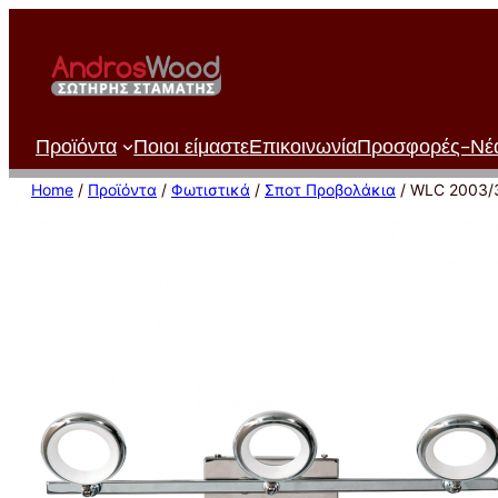
Μετάβαση
στο
περιεχόμενο
Προϊόντα
Ποιοι είμαστε
Επικοινωνία
Προσφορές-Νέ
Home
/
Προϊόντα
/
Φωτιστικά
/
Σποτ Προβολάκια
/ WLC 2003/