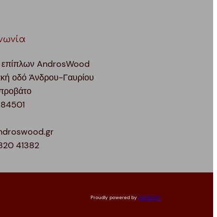
νωνία
 επίπλων AndrosWood
ακή οδό Άνδρου-Γαυρίου
προβάτο
 84501
ndroswood.gr
820 41382
Proudly powered by
datdesign