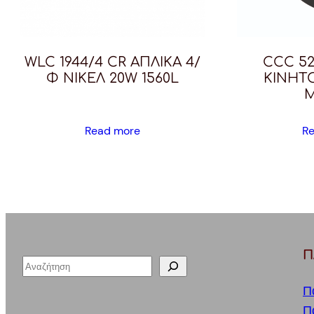
WLC 1944/4 CR ΑΠΛΙΚΑ 4/
CCC 52
Φ ΝΙΚΕΛ 20W 1560L
ΚΙΝΗΤ
Read more
R
Π
S
e
Π
a
Π