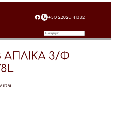
facebook
+30 22820 41382
Αναζήτηση
3 ΑΠΛΙΚΑ 3/Φ
78L
 1178L