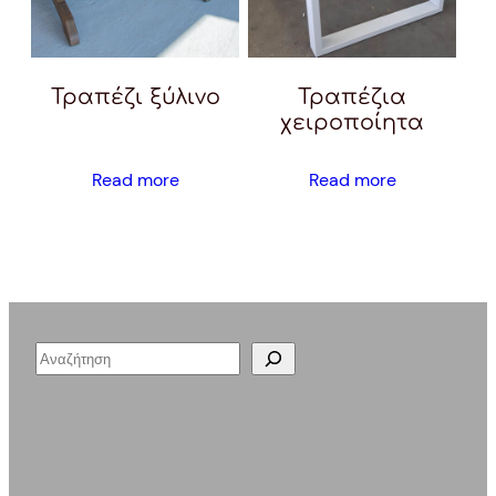
Τραπέζι ξύλινο
Τραπέζια
χειροποίητα
Read more
Read more
S
e
a
r
c