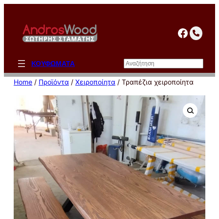
Μετάβαση
στο
facebo
περιεχόμενο
Αναζήτηση
ΚΟΥΦΩΜΑΤΑ
Home
/
Προϊόντα
/
Χειροποίητα
/ Τραπέζια χειροποίητα