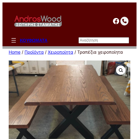
Μετάβαση
στο
facebo
περιεχόμενο
Αναζήτηση
ΚΟΥΦΩΜΑΤΑ
Home
/
Προϊόντα
/
Χειροποίητα
/ Τραπέζια χειροποίητα