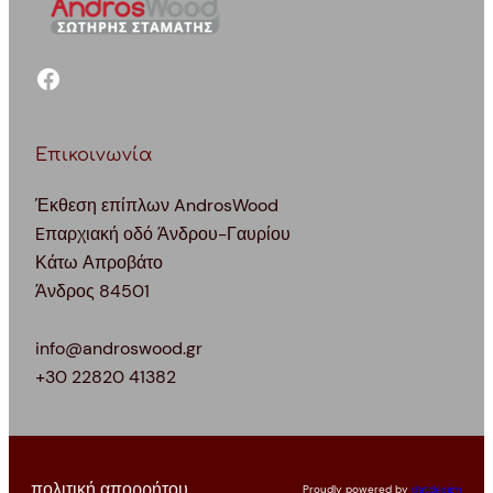
facebook
Επικοινωνία
Έκθεση επίπλων AndrosWood
Eπαρχιακή οδό Άνδρου-Γαυρίου
Κάτω Απροβάτο
Άνδρος 84501
info@androswood.gr
+30 22820 41382
πολιτική απορρήτου
Proudly powered by
datdesign