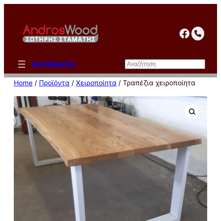
Μετάβαση
στο
facebo
περιεχόμενο
Αναζήτηση
ΚΟΥΦΩΜΑΤΑ
Home
/
Προϊόντα
/
Χειροποίητα
/ Τραπέζια χειροποίητα