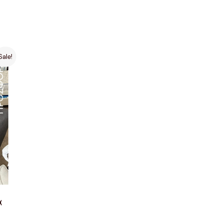
Sale!
α