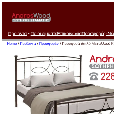
Μετάβαση
στο
περιεχόμενο
Προϊόντα
Ποιοι είμαστε
Επικοινωνία
Προσφορές-Νέ
Home
/
Προϊόντα
/
Προσφορές
/ Προσφορά Διπλό Μεταλλικό Κ