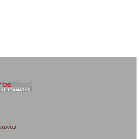
νωνία